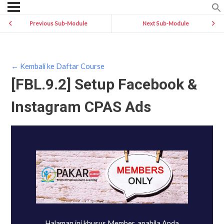
Previous Sub-Module
Next Sub-Module
← Kembali ke Daftar Course
[FBL.9.2] Setup Facebook &
Instagram CPAS Ads
Halaman ini khusus Member, apabila Anda