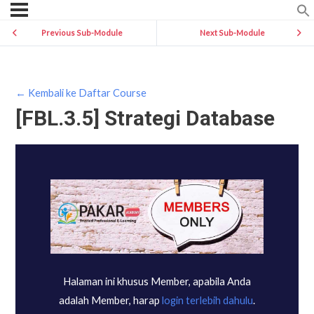
Previous Sub-Module
Next Sub-Module
← Kembali ke Daftar Course
[FBL.3.5] Strategi Database
Halaman ini khusus Member, apabila Anda
adalah Member, harap
login terlebih dahulu
.