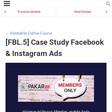
Previous Module
Next Module
← Kembali ke Daftar Course
[FBL.5] Case Study Facebook
& Instagram Ads
Halaman ini khusus Member, apabila Anda