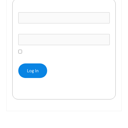
Username or E-mail
Password
Remember Me
Forgot Password