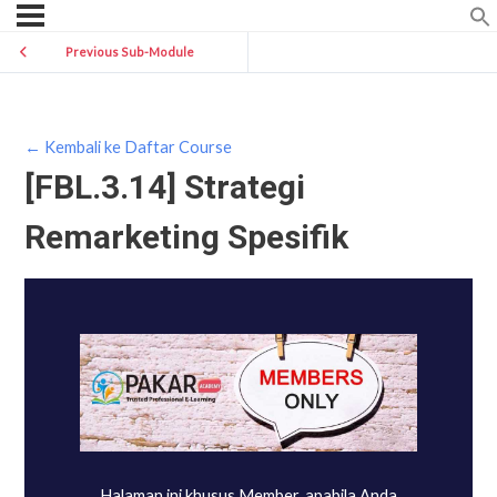
Previous Sub-Module
← Kembali ke Daftar Course
[FBL.3.14] Strategi
Remarketing Spesifik
Halaman ini khusus Member, apabila Anda