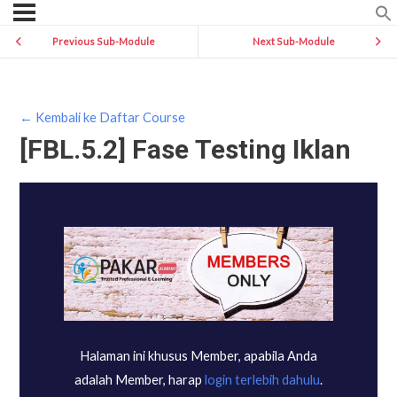
Previous Sub-Module
Next Sub-Module
← Kembali ke Daftar Course
[FBL.5.2] Fase Testing Iklan
Halaman ini khusus Member, apabila Anda
adalah Member, harap
login terlebih dahulu
.