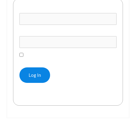
Username or E-mail
Password
Remember Me
Forgot Password