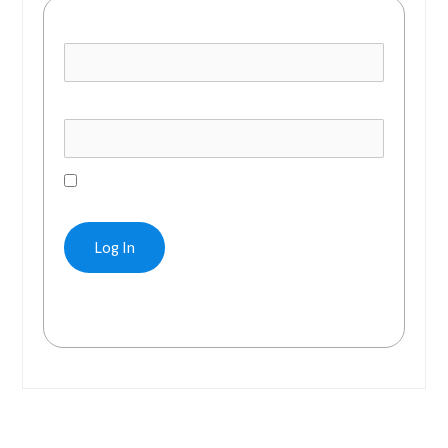
Username or E-mail
Password
Remember Me
Forgot Password