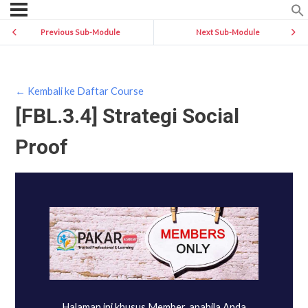
Previous Sub-Module
Next Sub-Module
← Kembali ke Daftar Course
[FBL.3.4] Strategi Social
Proof
Halaman ini khusus Member, apabila Anda