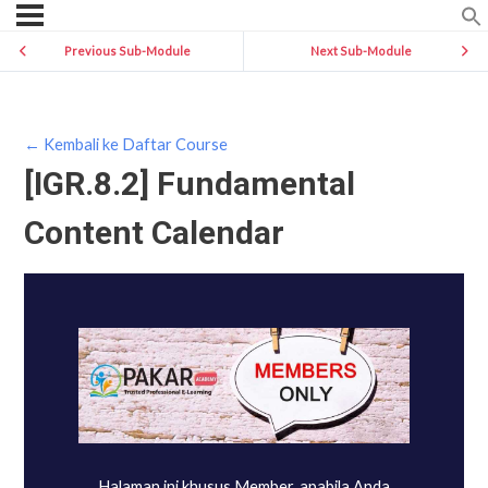
Previous Sub-Module
Next Sub-Module
← Kembali ke Daftar Course
[IGR.8.2] Fundamental
Content Calendar
Halaman ini khusus Member, apabila Anda