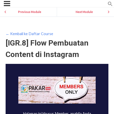
Previous Module
Next Module
← Kembali ke Daftar Course
[IGR.8] Flow Pembuatan
Content di Instagram
Halaman ini khusus Member, apabila Anda