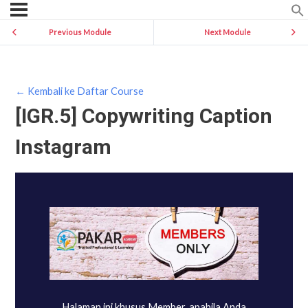
Previous Module
Next Module
← Kembali ke Daftar Course
[IGR.5] Copywriting Caption
Instagram
Halaman ini khusus Member, apabila Anda