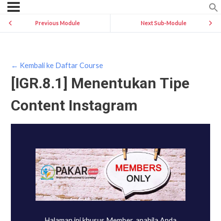
Previous Module
Next Sub-Module
← Kembali ke Daftar Course
[IGR.8.1] Menentukan Tipe
Content Instagram
Halaman ini khusus Member, apabila Anda