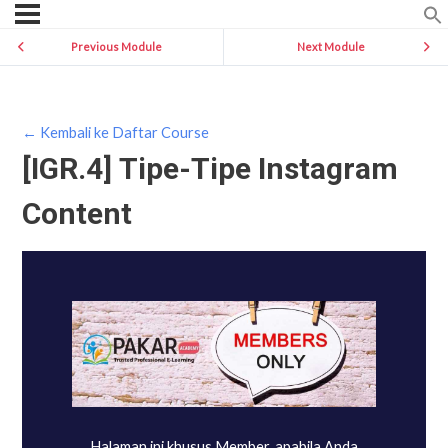
Previous Module
Next Module
← Kembali ke Daftar Course
[IGR.4] Tipe-Tipe Instagram
Content
Halaman ini khusus Member, apabila Anda