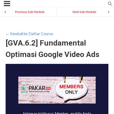
Previous Sub-Module
Next Sub-Module
← Kembali ke Daftar Course
[GVA.6.2] Fundamental
Optimasi Google Video Ads
Halaman ini khusus Member, apabila Anda