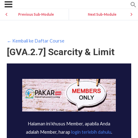
Previous Sub-Module
Next Sub-Module
← Kembali ke Daftar Course
[GVA.2.7] Scarcity & Limit
Halaman ini khusus Member, apabila Anda
adalah Member, harap
login terlebih dahulu
.