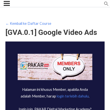
← Kembali ke Daftar Course
[GVA.0.1] Google Video Ads
Halaman ini khusus Member, apabila Anda
adalah Member, harap
login terlebih dahulu
.
Ingin join, PAKAR Digital Marketing Academy?