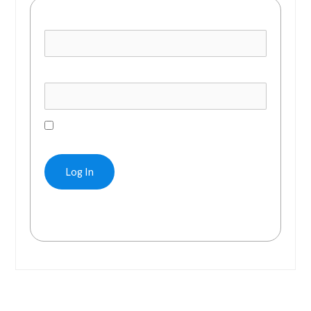
Username or E-mail
Password
Remember Me
Forgot Password