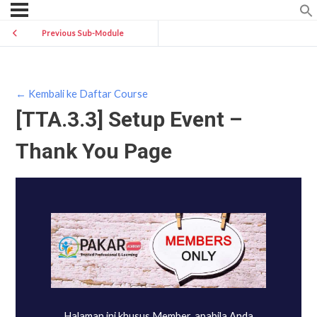
Previous Sub-Module
← Kembali ke Daftar Course
[TTA.3.3] Setup Event –
Thank You Page
Halaman ini khusus Member, apabila Anda