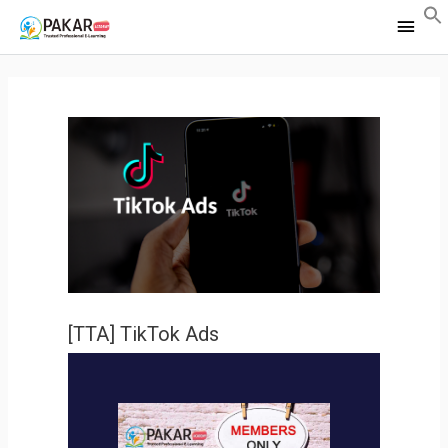
Main
Men
[TTA] TikTok Ads