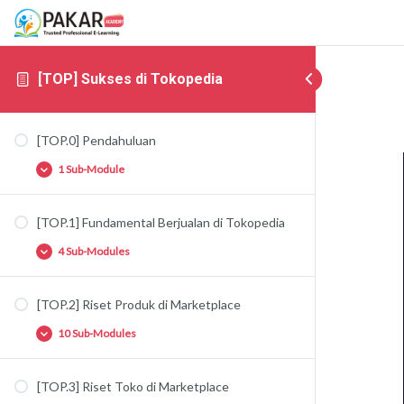
[TOP] Sukses di Tokopedia
[TOP.0] Pendahuluan
1 Sub-Module
[TOP.1] Fundamental Berjualan di Tokopedia
[TOP.0.1] Pendahuluan Marketplace
4 Sub-Modules
[TOP.2] Riset Produk di Marketplace
[TOP.1.1] Fundamental Berjualan di Tokopedia
10 Sub-Modules
[TOP.1.2] Teknik Produk Pancingan
[TOP.1.3] Dropship vs Distributor vs Produsen /
Importir
[TOP.3] Riset Toko di Marketplace
[TOP.2.1] Fundamental Riset Produk di