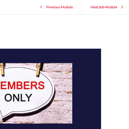
Previous Module
Next Sub-Module