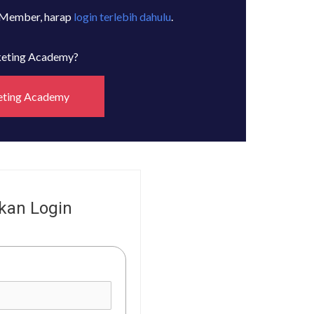
 Member, harap
login terlebih dahulu
.
rketing Academy?
eting Academy
kan Login