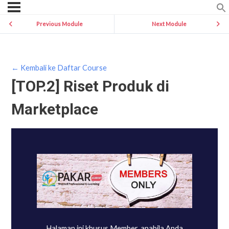
Previous Module
Next Module
← Kembali ke Daftar Course
[TOP.2] Riset Produk di
Marketplace
Halaman ini khusus Member, apabila Anda