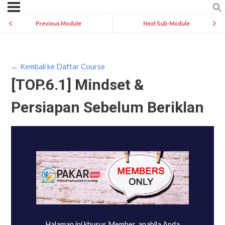
Previous Module
Next Sub-Module
← Kembali ke Daftar Course
[TOP.6.1] Mindset &
Persiapan Sebelum Beriklan
Halaman ini khusus Member, apabila Anda