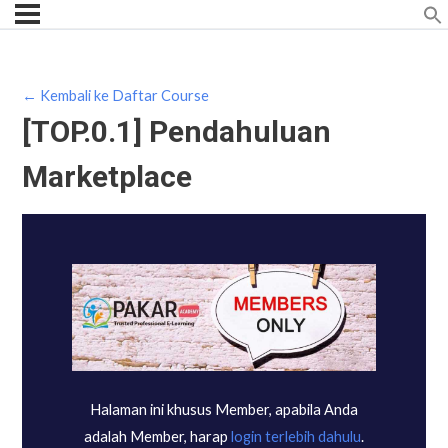
← Kembali ke Daftar Course
[TOP.0.1] Pendahuluan
Marketplace
Halaman ini khusus Member, apabila Anda
adalah Member, harap
login terlebih dahulu
.