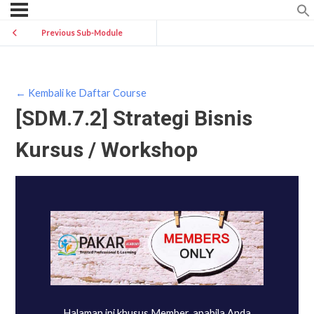
Previous Sub-Module
← Kembali ke Daftar Course
[SDM.7.2] Strategi Bisnis
Kursus / Workshop
Halaman ini khusus Member, apabila Anda