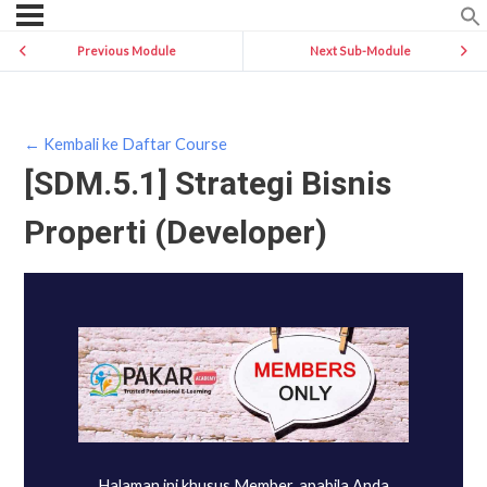
Previous Module
Next Sub-Module
← Kembali ke Daftar Course
[SDM.5.1] Strategi Bisnis
Properti (Developer)
Halaman ini khusus Member, apabila Anda