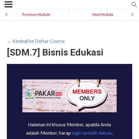
Previous Module
Next Module
← Kembali ke Daftar Course
[SDM.7] Bisnis Edukasi
Halaman ini khusus Member, apabila Anda
adalah Member, harap
login terlebih dahulu
.