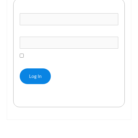
Username or E-mail
Password
Remember Me
Forgot Password