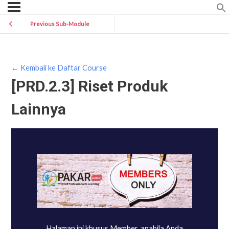
Previous Sub-Module
← Kembali ke Daftar Course
[PRD.2.3] Riset Produk
Lainnya
Halaman ini khusus Member, apabila Anda