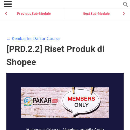
Previous Sub-Module
Next Sub-Module
← Kembali ke Daftar Course
[PRD.2.2] Riset Produk di
Shopee
Halaman ini khusus Member, apabila Anda