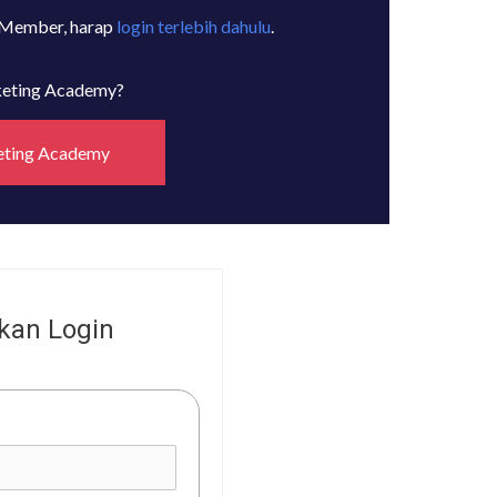
 Member, harap
login terlebih dahulu
.
rketing Academy?
eting Academy
kan Login