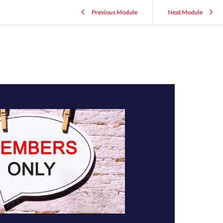
Previous Module
Next Module