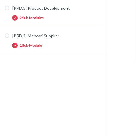
[PRD.3] Product Development
2 Sub-Modules
[PRD.4] Mencari Supplier
[PRD.3.1] Pengembangan Produk dengan
Metode SCAMPER
1 Sub-Module
[PRD.3.2] Pengembangan Produk dengan
Metode 4P
[PRD.4.1] Tips & Trik Mendapatkan Supplier