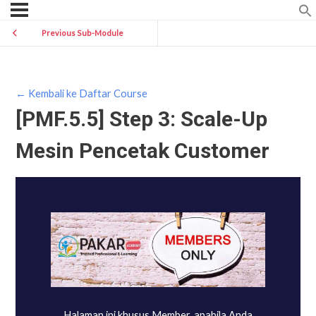
Previous Sub-Module
← Kembali ke Daftar Course
[PMF.5.5] Step 3: Scale-Up
Mesin Pencetak Customer
Halaman ini khusus Member, apabila Anda