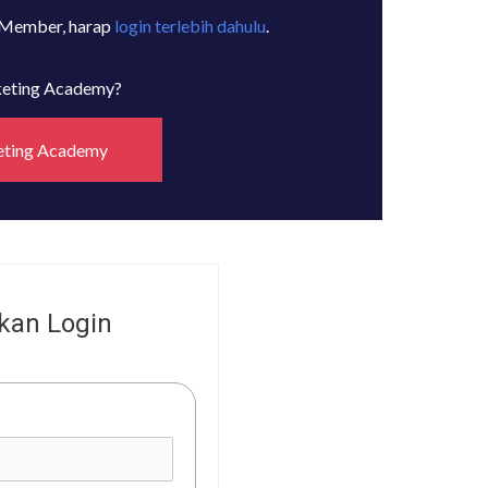
 Member, harap
login terlebih dahulu
.
rketing Academy?
eting Academy
kan Login