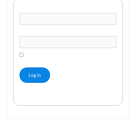
Username or E-mail
Password
Remember Me
Forgot Password