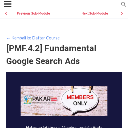
Previous Sub-Module
Next Sub-Module
← Kembali ke Daftar Course
[PMF.4.2] Fundamental
Google Search Ads
Halaman ini khusus Member, apabila Anda