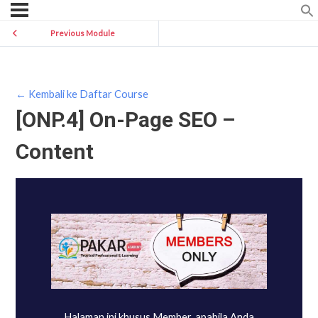
Previous Module
← Kembali ke Daftar Course
[ONP.4] On-Page SEO –
Content
Halaman ini khusus Member, apabila Anda