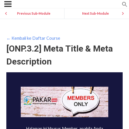
Previous Sub-Module
Next Sub-Module
← Kembali ke Daftar Course
[ONP.3.2] Meta Title & Meta
Description
Halaman ini khusus Member, apabila Anda