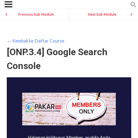
Previous Sub-Module
Next Sub-Module
← Kembali ke Daftar Course
[ONP.3.4] Google Search
Console
Halaman ini khusus Member, apabila Anda