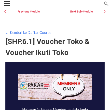
Previous Module
Next Sub-Module
← Kembali ke Daftar Course
[SHP.6.1] Voucher Toko &
Voucher Ikuti Toko
Halaman ini khusus Member, apabila Anda