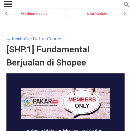
Previous Module
Next Module
← Kembali ke Daftar Course
[SHP.1] Fundamental
Berjualan di Shopee
Halaman ini khusus Member, apabila Anda