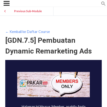
Previous Sub-Module
← Kembali ke Daftar Course
[GDN.7.5] Pembuatan
Dynamic Remarketing Ads
Halaman ini khusus Member, apabila Anda