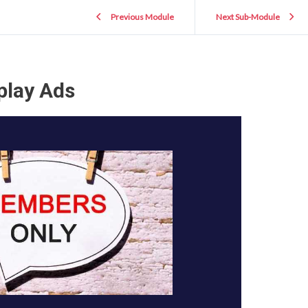
Previous Module
Next Sub-Module
play Ads