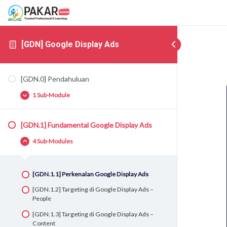
[GDN] Google Display Ads
[GDN.0] Pendahuluan
1 Sub-Module
[GDN.1] Fundamental Google Display Ads
[GDN.0.1] Google Display & Google Video Ads
4 Sub-Modules
[GDN.1.1] Perkenalan Google Display Ads
[GDN.1.2] Targeting di Google Display Ads –
People
[GDN.1.3] Targeting di Google Display Ads –
Content