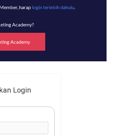
 Member, harap
login terlebih dahulu
.
rketing Academy?
eting Academy
kan Login