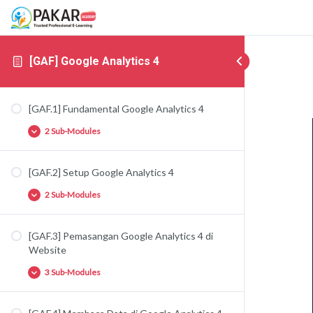
[GAF] Google Analytics 4
[GAF.1] Fundamental Google Analytics 4
2 Sub-Modules
[GAF.2] Setup Google Analytics 4
[GAF.1.1] Fungsi Google Analytics
2 Sub-Modules
[GAF.1.2] Google Analytics 4 VS Universal
Analytics
[GAF.3] Pemasangan Google Analytics 4 di
[GAF.2.1] Pembuatan Akun Google Analytics 4
Website
[GAF.2.2] Setup Roles & Permission di Google
3 Sub-Modules
Analytics 4