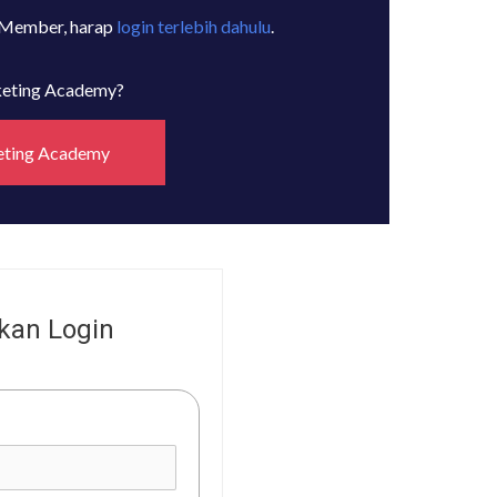
 Member, harap
login terlebih dahulu
.
rketing Academy?
eting Academy
kan Login