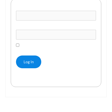
Username or E-mail
Password
Remember Me
Forgot Password