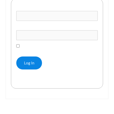
Username or E-mail
Password
Remember Me
Forgot Password