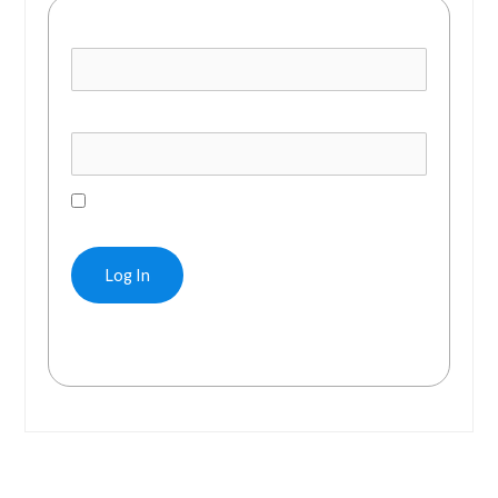
Username or E-mail
Password
Remember Me
Forgot Password