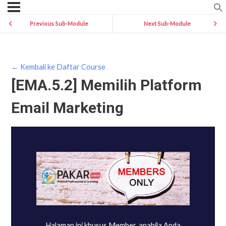
Previous Sub-Module
Next Sub-Module
← Kembali ke Daftar Course
[EMA.5.2] Memilih Platform
Email Marketing
Halaman ini khusus Member, apabila Anda