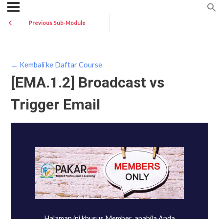
Previous Sub-Module
← Kembali ke Daftar Course
[EMA.1.2] Broadcast vs
Trigger Email
Halaman ini khusus Member, apabila Anda