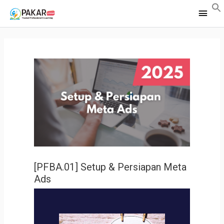
Main
Men
[PFBA.01] Setup & Persiapan Meta
Ads